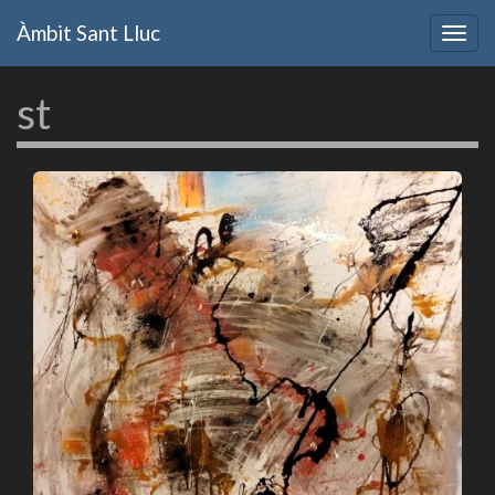
Vés
Àmbit Sant Lluc
al
Togg
contingut
navig
st