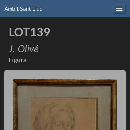
Vés
Àmbit Sant Lluc
al
Togg
contingut
navig
LOT139
J.
Olivé
Figura