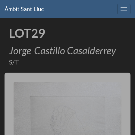
Vés
Àmbit Sant Lluc
al
Togg
contingut
navig
LOT29
Jorge
Castillo Casalderrey
S/T