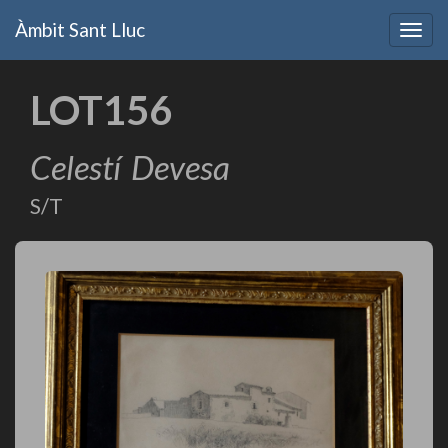
Vés
Àmbit Sant Lluc
al
Togg
contingut
navig
LOT156
Celestí
Devesa
S/T